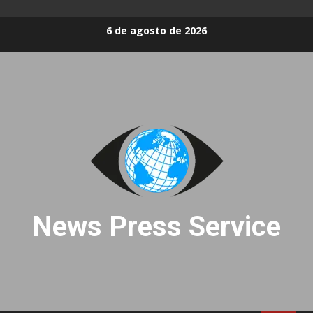
Skip
6 de agosto de 2026
to
content
News Press Service