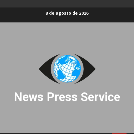
Skip
8 de agosto de 2026
to
content
News Press Service