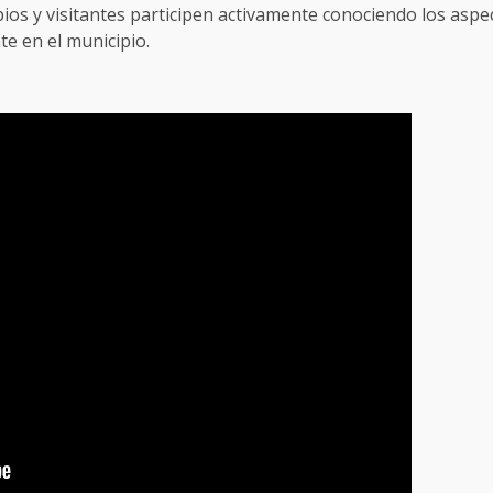
opios y visitantes participen activamente conociendo los asp
te en el municipio.