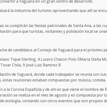
 convertir a Yaguará en un gran centro de desarrollo.
ará la industria del turismo aprovechando que allí se encue
 se cumplirán las fiestas patronales de Santa Ana, a las cu
itación para que turistas, visitantes y población local se una
lancha de candidatos al Concejo de Yaguará para el próximo 
ustavo Tique Sterling, 4 Lucero Chacon Polo 5Maria Stella M
 Tovar Chila, 9 José Luis Ramirez B
ndación de Yaguará, donde cada trabajador se reunía con sus
, estas reuniones estaban compuestas por música, comida, ba
an a la Corona Española y de ahí es que viene el nombre de f
ebración se realiza en el mes de agosto y es compuesta por t
de ecología, contando con otros eventos que son propios de