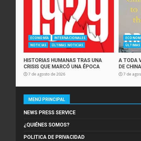
ECONOMÍA
INTERNACIONALES
ECONOM
NOTICIAS
ÚLTIMAS NOTICIAS
ÚLTIMAS
HISTORIAS HUMANAS TRAS UNA
A TODA 
CRISIS QUE MARCÓ UNA ÉPOCA
DE CHIN
7 de agosto de 2026
7 de agos
MENÚ PRINCIPAL
NEWS PRESS SERVICE
¿QUIÉNES SOMOS?
POLITICA DE PRIVACIDAD