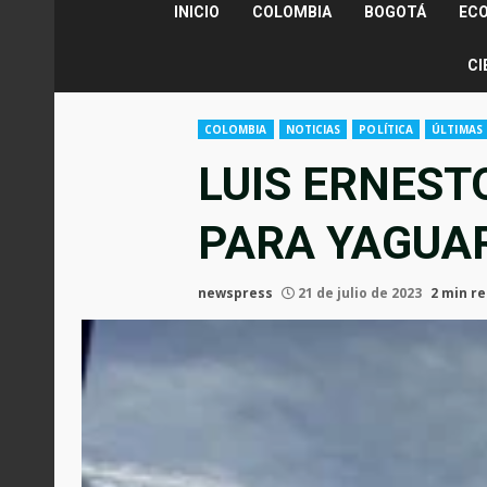
INICIO
COLOMBIA
BOGOTÁ
EC
CI
COLOMBIA
NOTICIAS
POLÍTICA
ÚLTIMAS 
LUIS ERNEST
PARA YAGUA
newspress
21 de julio de 2023
2 min r