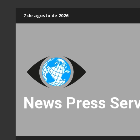
Skip
7 de agosto de 2026
to
content
News Press Serv