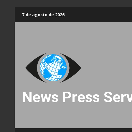
Skip
7 de agosto de 2026
to
content
News Press Serv