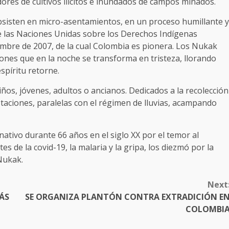
res de cultivos ilícitos e inundados de campos minados.
ubsisten en micro-asentamientos, en un proceso humillante y
 de las Naciones Unidas sobre los Derechos Indígenas
mbre de 2007, de la cual Colombia es pionera. Los Nukak
ones que en la noche se transforma en tristeza, llorando
spíritu retorne.
ños, jóvenes, adultos o ancianos. Dedicados a la recolección
taciones, paralelas con el régimen de lluvias, acampando
nativo durante 66 años en el siglo XX por el temor al
s de la covid-19, la malaria y la gripa, los diezmó por la
Nukak.
Next
ÁS
SE ORGANIZA PLANTÓN CONTRA EXTRADICIÓN E
COLOMBI