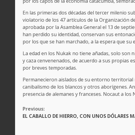
por los capos de la economía catacumba, sembrado
En las primeras dos décadas del tercer milenio s
violatorio de los 47 artículos de la Organización
aprobada por la Asamblea General el 13 de septie
han perdido su identidad, conservan sus entonaci
por los que se han marchado, a la espera que su e
La edad en los Nukak no tiene añadas, solo son ni
y caza cenvenenados, de acuerdo a sus propias es
por breves temporadas.
Permanecieron aislados de su entorno territorial 
canibalismo de los blancos y otros aborígenes. Ante
presencia de alemanes y franceses. Nocaut a los 
CONTINUE
Previous:
READING
EL CABALLO DE HIERRO, CON UNOS DÓLARES M