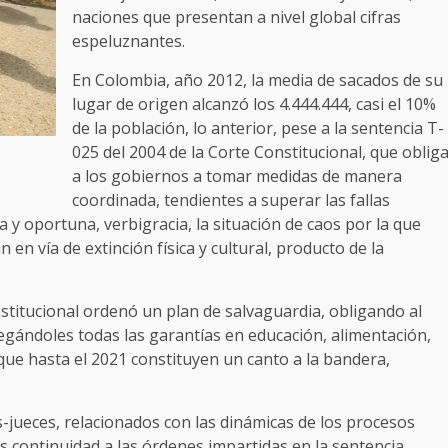
naciones que presentan a nivel global cifras
espeluznantes.
En Colombia, año 2012, la media de sacados de su
lugar de origen alcanzó los 4.444.444, casi el 10%
de la población, lo anterior, pese a la sentencia T-
025 del 2004 de la Corte Constitucional, que oblig
a los gobiernos a tomar medidas de manera
coordinada, tendientes a superar las fallas
y oportuna, verbigracia, la situación de caos por la que
en vía de extinción física y cultural, producto de la
stitucional ordenó un plan de salvaguardia, obligando al
regándoles todas las garantías en educación, alimentación,
s que hasta el 2021 constituyen un canto a la bandera,
-jueces, relacionados con las dinámicas de los procesos
es continuidad a las órdenes impartidas en la sentencia,