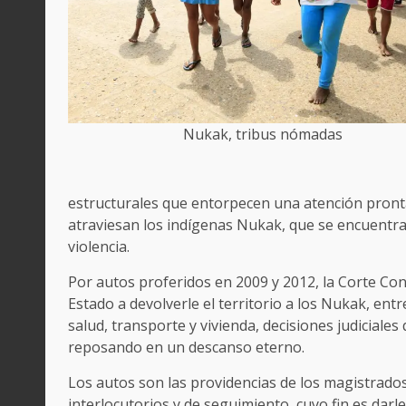
Nukak, tribus nómadas
estructurales que entorpecen una atención pronta 
atraviesan los indígenas Nukak, que se encuentran 
violencia.
Por autos proferidos en 2009 y 2012, la Corte Con
Estado a devolverle el territorio a los Nukak, ent
salud, transporte y vivienda, decisiones judiciale
reposando en un descanso eterno.
Los autos son las providencias de los magistrados
interlocutorios y de seguimiento, cuyo fin es darl