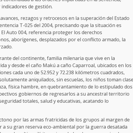
r indicadores de gestión.
s avances, rezagos y retrocesos en la superación del Estado
ntencia T-025 del 2004, precisando que la situación es
 El Auto 004, referencia proteger los derechos
nos, aborígenes, desplazados por el conflicto armado, la
rzado.
te del continente, familia milenaria que vive en la
rida y desde el caño Makú a caño Caparroal, ubicados en los
iones cada uno de 52.952 y 72.238 kilómetros cuadrados,
solutamente aniquilados, sin escuelas, los niños toman clas
uza, física hambre, en quebrantamiento de lo estipulado dos
spectivos gobiernos de regresarlos a su ancestral territorio
 seguridad totales, salud y educativas, acatando lo
tono por las armas fratricidas de los grupos al margen de
rnar a su gran reserva eco-ambiental por la guerra desatada