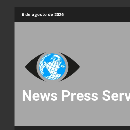
Skip
6 de agosto de 2026
to
content
News Press Serv