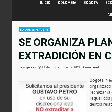
INICIO
COLOMBIA
BOGOTÁ
EC
CI
LO QUE TE PERDISTE
SE ORGANIZA PLA
EXTRADICIÓN EN 
newspress
29 de noviembre de 2022
2 min read
Bogotá. New
organizado 
rechazar la
requeridos 
delitos rela