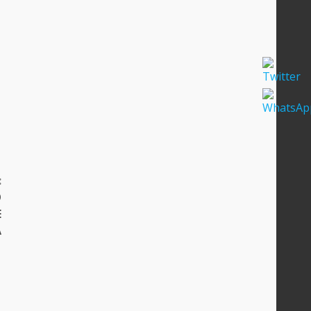
:
O
E
A