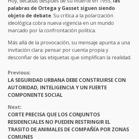
Hoy, décadas después de su muerte en 1955,
las
palabras de Ortega y Gasset siguen siendo
objeto de debate
. Su crítica a la polarización
ideológica cobra nueva vigencia en un mundo
marcado por la confrontación política.
Más allá de la provocación, su mensaje apunta a una
invitación clara: pensar por cuenta propia y
desconfiar de las etiquetas que simplifican la realidad.
CONTINUE
Previous:
READING
LA SEGURIDAD URBANA DEBE CONSTRUIRSE CON
AUTORIDAD, INTELIGENCIA Y UN FUERTE
COMPONENTE SOCIAL
Next:
CORTE PRECISA QUE LOS CONJUNTOS
RESIDENCIALES NO PUEDEN RESTRINGIR EL
TRASITO DE ANIMALES DE COMPAÑÍA POR ZONAS
COMUNES