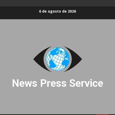
Skip
6 de agosto de 2026
to
content
News Press Service