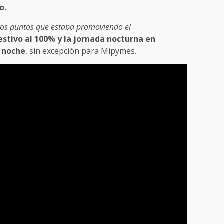
o.
os puntos que estaba promoviendo el
estivo al 100% y la jornada nocturna en
a noche
, sin excepción para Mipymes.