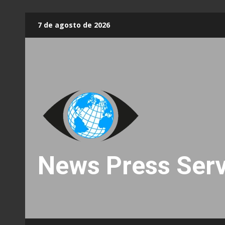
Skip
7 de agosto de 2026
to
content
News Press Serv