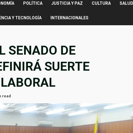
ONOMÍA
POLÍTICA
JUSTICIA Y PAZ
CULTURA
SALUD
ENCIA Y TECNOLOGÍA
INTERNACIONALES
L SENADO DE
FINIRÁ SUERTE
 LABORAL
n read