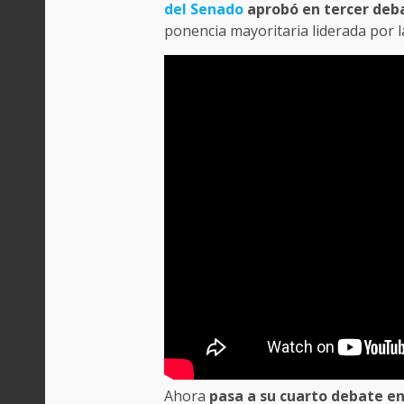
del Senado
aprobó en tercer deba
ponencia mayoritaria liderada por 
Ahora
pasa a su cuarto debate en 