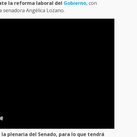
te la reforma laboral del
Gobierno
, con
la senadora Angélica Lozano.
la plenaria del Senado, para lo que tendrá