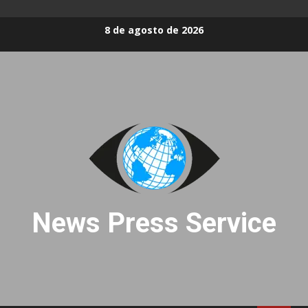
Skip
8 de agosto de 2026
to
content
News Press Service