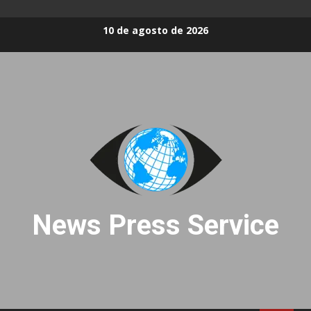
Skip
10 de agosto de 2026
to
content
News Press Service