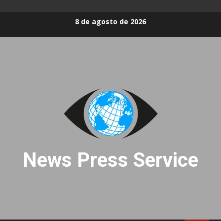
Skip
8 de agosto de 2026
to
content
News Press Service