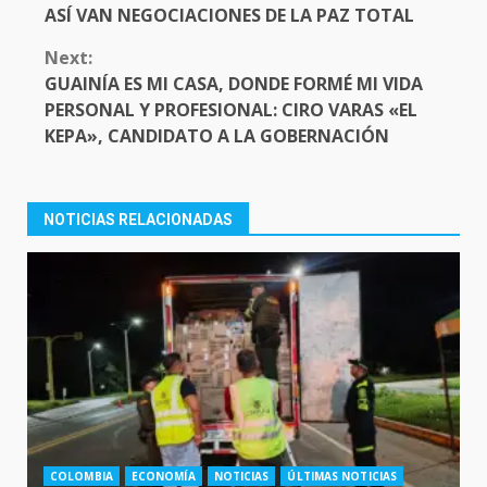
READING
ASÍ VAN NEGOCIACIONES DE LA PAZ TOTAL
Next:
GUAINÍA ES MI CASA, DONDE FORMÉ MI VIDA
PERSONAL Y PROFESIONAL: CIRO VARAS «EL
KEPA», CANDIDATO A LA GOBERNACIÓN
NOTICIAS RELACIONADAS
COLOMBIA
ECONOMÍA
NOTICIAS
ÚLTIMAS NOTICIAS