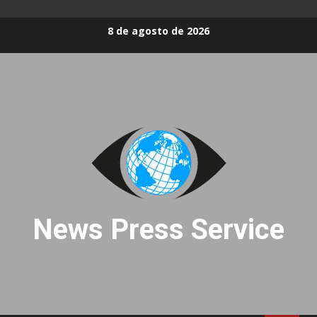
Skip
8 de agosto de 2026
to
content
News Press Service