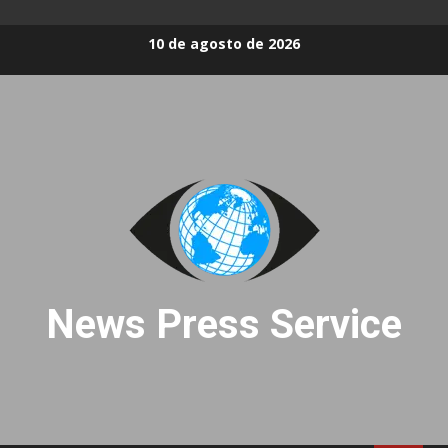
Skip
10 de agosto de 2026
to
content
News Press Service