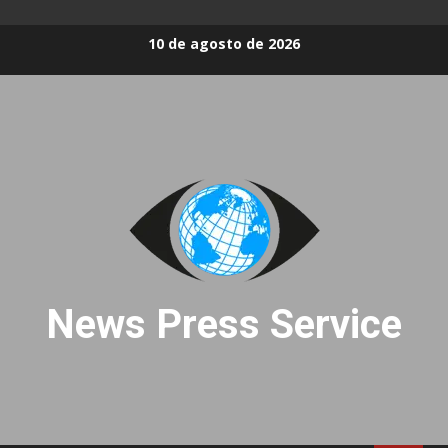
Skip
10 de agosto de 2026
to
content
News Press Service