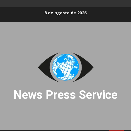
Skip
8 de agosto de 2026
to
content
News Press Service