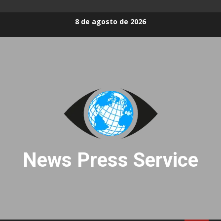
Skip
8 de agosto de 2026
to
content
News Press Service