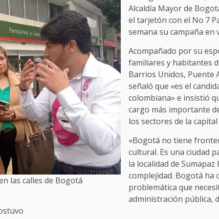
Alcaldía Mayor de Bogot
el tarjetón con el No 7 P
semana su campaña en va
Acompañado por su espos
familiares y habitantes 
Barrios Unidos, Puente 
señaló que «es el candida
colombiana» e insistió q
cargo más importante de
los sectores de la capital
«Bogotá no tiene fronter
cultural. Es una ciudad p
la localidad de Sumapaz 
complejidad. Bogotá ha c
en las calles de Bogotá
problemática que necesit
administración pública, d
sostuvo