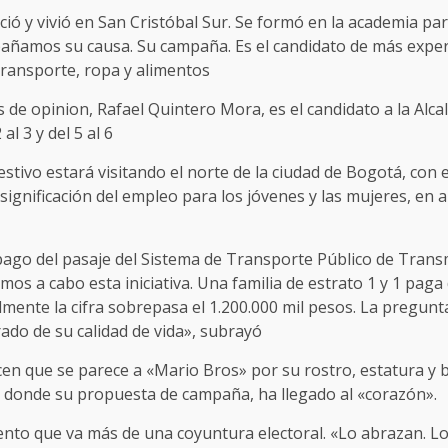
ció y vivió en San Cristóbal Sur. Se formó en la academia pa
mpañamos su causa. Su campaña. Es el candidato de más expe
, transporte, ropa y alimentos
 de opinion, Rafael Quintero Mora, es el candidato a la Al
al 3 y del 5 al 6
estivo estará visitando el norte de la ciudad de Bogotá, con 
ignificación del empleo para los jóvenes y las mujeres, en al
go del pasaje del Sistema de Transporte Público de Transmil
mos a cabo esta iniciativa. Una familia de estrato 1 y 1 pag
nte la cifra sobrepasa el 1.200.000 mil pesos. La pregunta
ado de su calidad de vida», subrayó
cen que se parece a «Mario Bros» por su rostro, estatura y
, donde su propuesta de campaña, ha llegado al «corazón».
ento que va más de una coyuntura electoral. «Lo abrazan. Lo