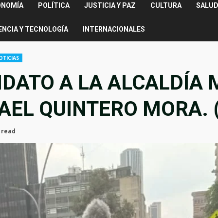
ONOMÍA
POLÍTICA
JUSTICIA Y PAZ
CULTURA
SALUD
ENCIA Y TECNOLOGÍA
INTERNACIONALES
OTICIAS
IDATO A LA ALCALDÍA
AEL QUINTERO MORA. (
 read