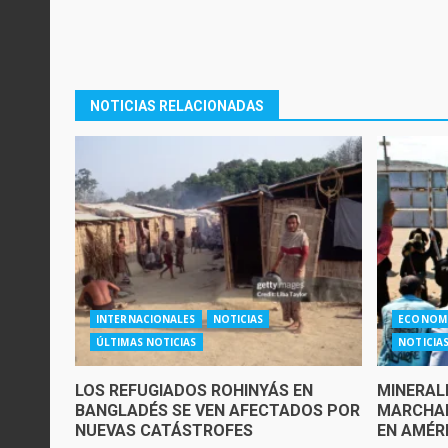
NOTICIAS RELACIONADAS
INTERNACIONALES
NOTICIAS
ECONOM
ÚLTIMAS NOTICIAS
NOTICIA
LOS REFUGIADOS ROHINYÁS EN
MINERAL
BANGLADÉS SE VEN AFECTADOS POR
MARCHAN
NUEVAS CATÁSTROFES
EN AMÉR