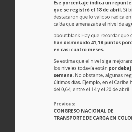
Ese porcentaje indica un repunte
que se registró el 18 de abril.
Si b
destacaron que lo valioso radica en
caída que amenazaba el nivel de ag
about:blank Hay que recordar que e
han disminuido 41,18 puntos porc
en casi cuatro meses.
Se estima que el nivel siga mejorand
los niveles todavía están
por debaj
semana.
No obstante, algunas reg
últimos días. Ejemplo, en el Caribe
del 0,64, entre el 14 y el 20 de abril
CONTINUE
Previous:
READING
CONGRESO NACIONAL DE
TRANSPORTE DE CARGA EN COLO