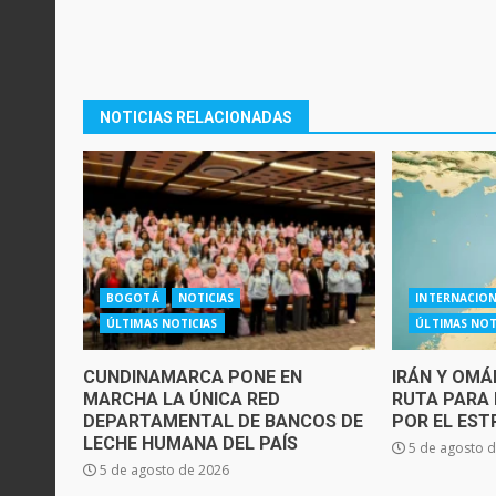
NOTICIAS RELACIONADAS
BOGOTÁ
NOTICIAS
INTERNACIO
ÚLTIMAS NOTICIAS
ÚLTIMAS NOT
CUNDINAMARCA PONE EN
IRÁN Y OM
MARCHA LA ÚNICA RED
RUTA PARA 
DEPARTAMENTAL DE BANCOS DE
POR EL ES
LECHE HUMANA DEL PAÍS
5 de agosto 
5 de agosto de 2026