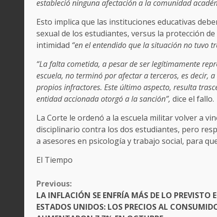
estableció ninguna afectación a la comunidad académic
Esto implica que las instituciones educativas deb
sexual de los estudiantes, versus la protección de 
intimidad
“en el entendido que la situación no tuvo 
“La falta cometida, a pesar de ser legítimamente repr
escuela, no terminó por afectar a terceros, es decir, 
propios infractores. Este último aspecto, resulta tras
entidad accionada otorgó a la sanción”,
dice el fallo.
La Corte le ordenó a la escuela militar volver a vi
disciplinario contra los dos estudiantes, pero res
a asesores en psicología y trabajo social, para q
El Tiempo
CONTINUE
Previous:
READING
LA INFLACIÓN SE ENFRÍA MÁS DE LO PREVISTO 
ESTADOS UNIDOS: LOS PRECIOS AL CONSUMID