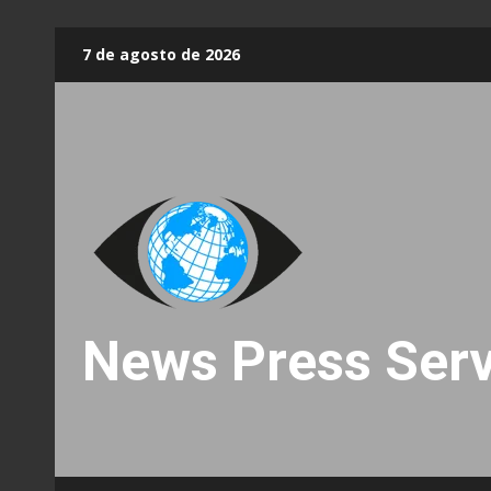
Skip
7 de agosto de 2026
to
content
News Press Serv