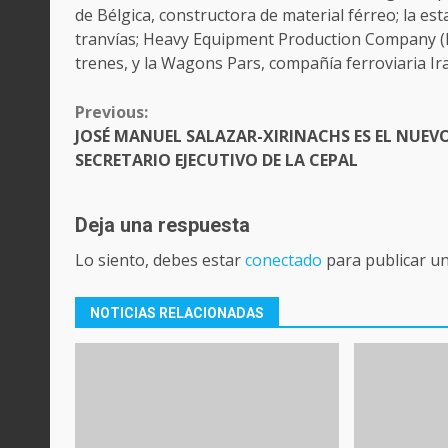
de Bélgica, constructora de material férreo; la es
tranvías; Heavy Equipment Production Company (H
trenes, y la Wagons Pars, compañía ferroviaria Ir
CONTINUE
Previous:
READING
JOSÉ MANUEL SALAZAR-XIRINACHS ES EL NUEV
SECRETARIO EJECUTIVO DE LA CEPAL
Deja una respuesta
Lo siento, debes estar
conectado
para publicar u
NOTICIAS RELACIONADAS