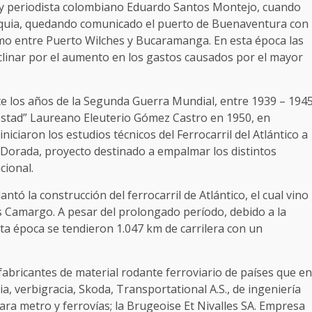
 y periodista colombiano Eduardo Santos Montejo, cuando
ntioquia, quedando comunicado el puerto de Buenaventura con
amo entre Puerto Wilches y Bucaramanga. En esta época las
clinar por el aumento en los gastos causados por el mayor
e los años de la Segunda Guerra Mundial, entre 1939 – 194
estad” Laureano Eleuterio Gómez Castro en 1950, en
iciaron los estudios técnicos del Ferrocarril del Atlántico a
La Dorada, proyecto destinado a empalmar los distintos
cional.
ntó la construcción del ferrocarril de Atlántico, el cual vino
s Camargo. A pesar del prolongado período, debido a la
sta época se tendieron 1.047 km de carrilera con un
fabricantes de material rodante ferroviario de países que en
a, verbigracia, Skoda, Transportational A.S., de ingeniería
ara metro y ferrovías; la Brugeoise Et Nivalles SA. Empresa