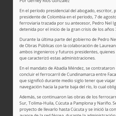
Por Gerney Ríos González
En el período presidencial del abogado, escritor,
presidente de Colombia en el periodo, 7 de agosto 
ferroviaria trazada por su antecesor, Pedro Nel I
detenida por el inicio de la gran crisis de los años 
Durante la última parte del gobierno de Pedro Nel
de Obras Públicas con la colaboración de Laurea
ambos ingenieros y futuros presidentes, quienes 
que caracterizó estas administraciones.
En el mandato de Abadía Méndez, se contrataron 
concluir el ferrocarril de Cundinamarca entre Faca
que significó durante medio siglo tener que viajar
navegación hacia la parte baja del río, lo cual obl
Además, se continuaron las obras de los ferrocarri
Sur, Tolima-Huila, Cúcuta a Pamplona y Nariño. 
proyecto de llevarlo hasta Cúcuta y se inició la con
avance de la red férrea, durante la administració