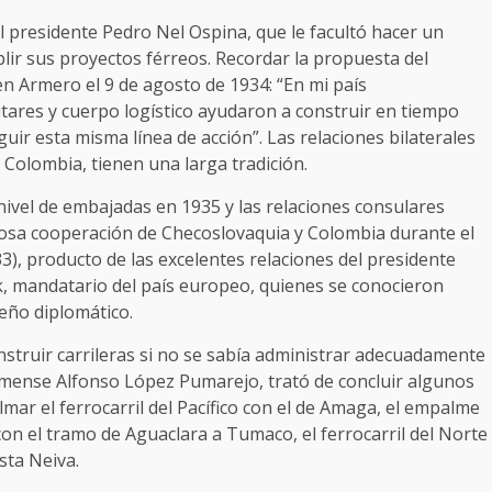
el presidente Pedro Nel Ospina, que le facultó hacer un
lir sus proyectos férreos. Recordar la propuesta del
en Armero el 9 de agosto de 1934: “En mi país
litares y cuerpo logístico ayudaron a construir en tiempo
uir esta misma línea de acción”. Las relaciones bilaterales
 Colombia, tienen una larga tradición.
nivel de embajadas en 1935 y las relaciones consulares
itosa cooperación de Checoslovaquia y Colombia durante el
), producto de las excelentes relaciones del presidente
 mandatario del país europeo, quienes se conocieron
eño diplomático.
truir carrileras si no se sabía administrar adecuadamente
limense Alfonso López Pumarejo, trató de concluir algunos
lmar el ferrocarril del Pacífico con el de Amaga, el empalme
con el tramo de Aguaclara a Tumaco, el ferrocarril del Norte
sta Neiva.