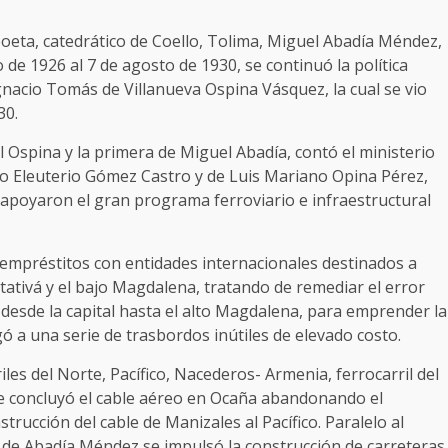
 poeta, catedrático de Coello, Tolima, Miguel Abadía Méndez,
de 1926 al 7 de agosto de 1930, se continuó la política
gnacio Tomás de Villanueva Ospina Vásquez, la cual se vio
30.
 Ospina y la primera de Miguel Abadía, contó el ministerio
no Eleuterio Gómez Castro y de Luis Mariano Opina Pérez,
apoyaron el gran programa ferroviario e infraestructural
empréstitos con entidades internacionales destinados a
tativá y el bajo Magdalena, tratando de remediar el error
 desde la capital hasta el alto Magdalena, para emprender la
igó a una serie de trasbordos inútiles de elevado costo.
les del Norte, Pacífico, Nacederos- Armenia, ferrocarril del
Se concluyó el cable aéreo en Ocaña abandonando el
strucción del cable de Manizales al Pacífico. Paralelo al
n de Abadía Méndez se impulsó la construcción de carreteras