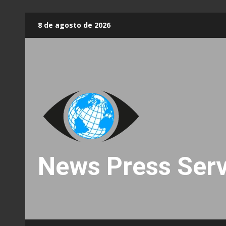
Skip
8 de agosto de 2026
to
content
News Press Serv