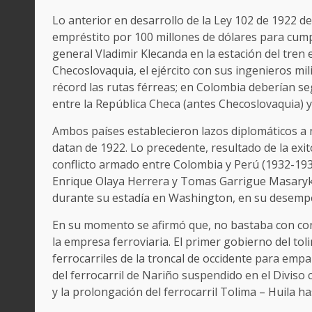
Lo anterior en desarrollo de la Ley 102 de 1922 d
empréstito por 100 millones de dólares para cump
general Vladimir Klecanda en la estación del tren 
Checoslovaquia, el ejército con sus ingenieros mi
récord las rutas férreas; en Colombia deberían seg
entre la República Checa (antes Checoslovaquia) y
Ambos países establecieron lazos diplomáticos a 
datan de 1922. Lo precedente, resultado de la ex
conflicto armado entre Colombia y Perú (1932-1933
Enrique Olaya Herrera y Tomas Garrigue Masaryk,
durante su estadía en Washington, en su desemp
En su momento se afirmó que, no bastaba con cons
la empresa ferroviaria. El primer gobierno del to
ferrocarriles de la troncal de occidente para empa
del ferrocarril de Nariño suspendido en el Diviso 
y la prolongación del ferrocarril Tolima – Huila ha