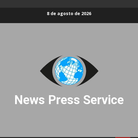
Skip
8 de agosto de 2026
to
content
News Press Service