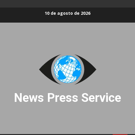
Skip
10 de agosto de 2026
to
content
News Press Service