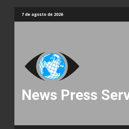
Skip
7 de agosto de 2026
to
content
News Press Serv