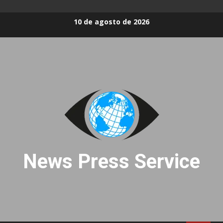
Skip
10 de agosto de 2026
to
content
News Press Service