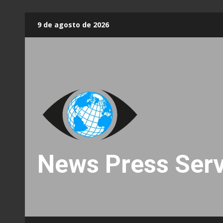
Skip
9 de agosto de 2026
to
content
News Press Serv