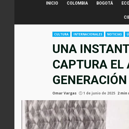
INICIO
COLOMBIA
BOGOTÁ
EC
CI
CULTURA
INTERNACIONALES
NOTICIAS
Ú
UNA INSTAN
CAPTURA EL 
GENERACIÓN 
Omar Vargas
1 de junio de 2025
2 min 