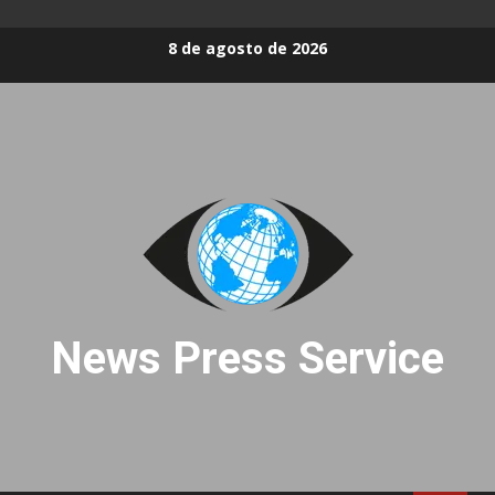
Skip
8 de agosto de 2026
to
content
News Press Service