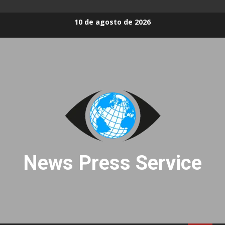
Skip
10 de agosto de 2026
to
content
News Press Service