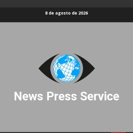
Skip
8 de agosto de 2026
to
content
News Press Service