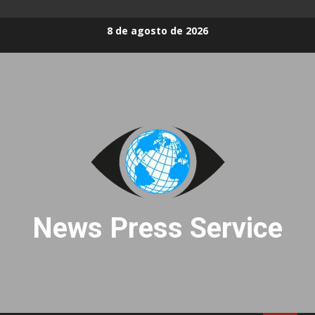
Skip
8 de agosto de 2026
to
content
News Press Service