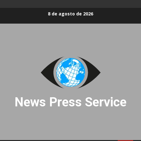
Skip
8 de agosto de 2026
to
content
News Press Service