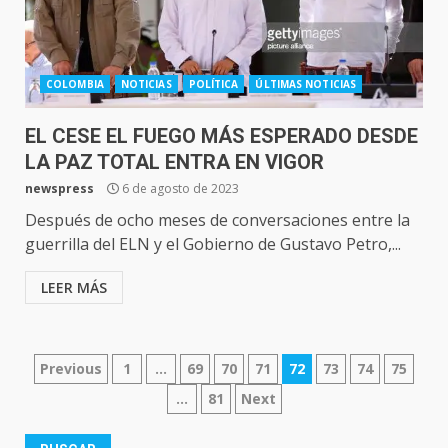
COLOMBIA
NOTICIAS
POLÍTICA
ÚLTIMAS NOTICIAS
EL CESE EL FUEGO MÁS ESPERADO DESDE
LA PAZ TOTAL ENTRA EN VIGOR
newspress
6 de agosto de 2023
Después de ocho meses de conversaciones entre la
guerrilla del ELN y el Gobierno de Gustavo Petro,...
LEER MÁS
NAVEGACIÓN
Previous
1
…
69
70
71
72
73
74
75
DE
…
81
Next
ENTRADAS