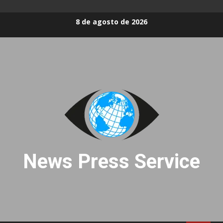
Skip
8 de agosto de 2026
to
content
News Press Service