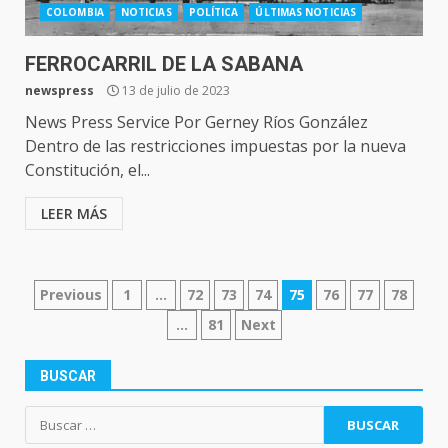
COLOMBIA
NOTICIAS
POLÍTICA
ÚLTIMAS NOTICIAS
FERROCARRIL DE LA SABANA
newspress
13 de julio de 2023
News Press Service Por Gerney Ríos González
Dentro de las restricciones impuestas por la nueva
Constitución, el...
LEER MÁS
NAVEGACIÓN
Previous
1
…
72
73
74
75
76
77
78
DE
…
81
Next
ENTRADAS
BUSCAR
Buscar: