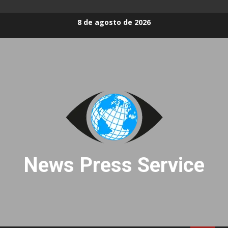
Skip
8 de agosto de 2026
to
content
News Press Service