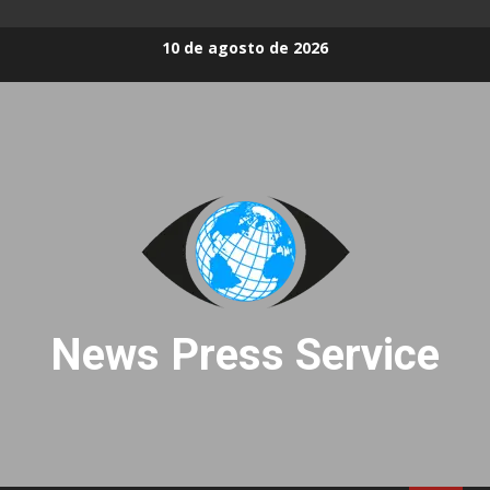
Skip
10 de agosto de 2026
to
content
News Press Service