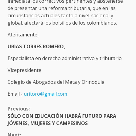
inmediata los correctivos pertinentes y abstenerse
de presentar una reforma tributaria, que en las
circunstancias actuales tanto a nivel nacional y
global, afectará los bolsillos de los colombianos.
Atentamente,
URÍAS TORRES ROMERO,
Especialista en derecho administrativo y tributario
Vicepresidente
Colegio de Abogados del Meta y Orinoquia
Email.-
uritoro@gmail.com
CONTINUE
Previous:
READING
SÓLO CON EDUCACIÓN HABRÁ FUTURO PARA
JÓVENES, MUJERES Y CAMPESINOS
Next: