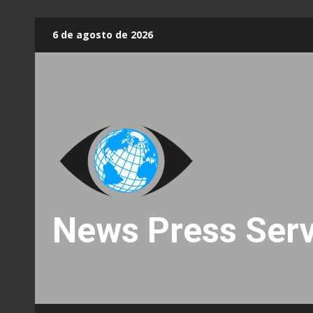
Skip
6 de agosto de 2026
to
content
News Press Serv