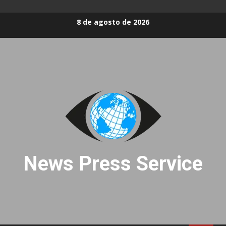
Skip
8 de agosto de 2026
to
content
News Press Service