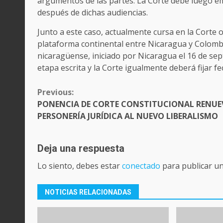
argumentos de las partes. La Corte debe luego emi
después de dichas audiencias.
Junto a este caso, actualmente cursa en la Corte o
plataforma continental entre Nicaragua y Colombia
nicaragüense, iniciado por Nicaragua el 16 de se
etapa escrita y la Corte igualmente deberá fijar f
CONTINUE
Previous:
READING
PONENCIA DE CORTE CONSTITUCIONAL RENUE
PERSONERÍA JURÍDICA AL NUEVO LIBERALISMO
Deja una respuesta
Lo siento, debes estar
conectado
para publicar u
NOTICIAS RELACIONADAS