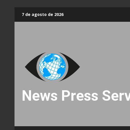
Skip
7 de agosto de 2026
to
content
News Press Serv