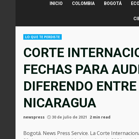
INICIO
COLOMBIA
BOGOTÁ
EC
CI
LO QUE TE PERDISTE
CORTE INTERNACIO
FECHAS PARA AUD
DIFERENDO ENTRE
NICARAGUA
newspress
30 de julio de 2021
2 min read
Bogotá. News Press Service. La Corte Internaciona