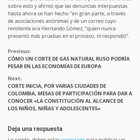
sobre esto y afirmó que las denuncias interpuestas
hasta ahora se han hecho “en gran parte, a través
de asociaciones anónimas y de un correo cuyo
remitente era Hernando Gómez, “quien nunca
presentó más pruebas en el proceso, ni respondió”.
CONTINUE
Previous:
READING
CÓMO UN CORTE DE GAS NATURAL RUSO PODRÍA
PESAR EN LAS ECONOMÍAS DE EUROPA
Next:
CORTE INICIA, POR VARIAS CIUDADES DE
COLOMBIA, MESAS DE PARTICIPACIÓN PARA DAR A
CONOCER «LA CONSTITUCIÓN AL ALCANCE DE
LOS NIÑOS, NIÑAS Y ADOLESCENTES»
Deja una respuesta
Lo siento, debes estar
conectado
para publicar un