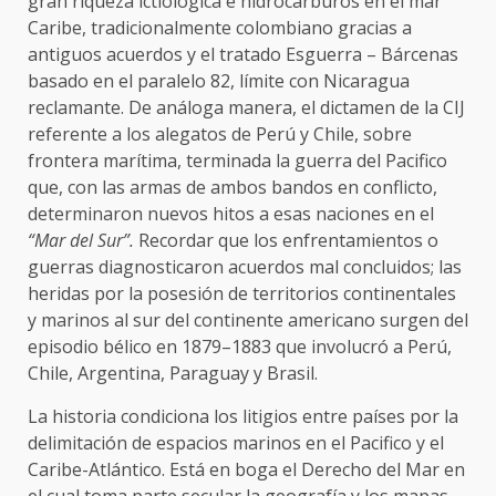
gran riqueza ictiológica e hidrocarburos en el mar
Caribe, tradicionalmente colombiano gracias a
antiguos acuerdos y el tratado Esguerra – Bárcenas
basado en el paralelo 82, límite con Nicaragua
reclamante. De análoga manera, el dictamen de la CIJ
referente a los alegatos de Perú y Chile, sobre
frontera marítima, terminada la guerra del Pacifico
que, con las armas de ambos bandos en conflicto,
determinaron nuevos hitos a esas naciones en el
“Mar del Sur”.
Recordar que los enfrentamientos o
guerras diagnosticaron acuerdos mal concluidos; las
heridas por la posesión de territorios continentales
y marinos al sur del continente americano surgen del
episodio bélico en 1879–1883 que involucró a Perú,
Chile, Argentina, Paraguay y Brasil.
La historia condiciona los litigios entre países por la
delimitación de espacios marinos en el Pacifico y el
Caribe-Atlántico. Está en boga el Derecho del Mar en
el cual toma parte secular la geografía y los mapas