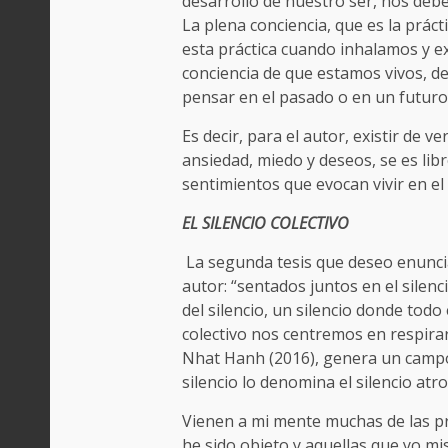
desarrollo de nuestro ser, nos deb
La plena conciencia, que es la prácti
esta práctica cuando inhalamos y
conciencia de que estamos vivos, de
pensar en el pasado o en un futuro
Es decir, para el autor, existir de 
ansiedad, miedo y deseos, se es li
sentimientos que evocan vivir en el
EL SILENCIO COLECTIVO
La segunda tesis que deseo enuncia
autor: “sentados juntos en el silenci
del silencio, un silencio donde to
colectivo nos centremos en respirar
Nhat Hanh (2016), genera un campo
silencio lo denomina el silencio at
Vienen a mi mente muchas de las pr
he sido objeto y aquellas que yo mi