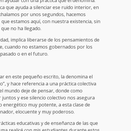
en ayudar con una práctica que él denomina:
ca que ayuda a silenciar ese ruido interior, en
 exhalamos por unos segundos, hacemos
 que estamos aquí, con nuestra existencia, sin
 que no ha llegado.
verdad, implica liberarse de los pensamientos de
bre, cuando no estamos gobernados por los
 pasado o en el futuro.
r en este pequeño escrito, la denomina el
o”, y hace referencia a una práctica colectiva
do el mundo deje de pensar, donde como
 juntos y ese silencio colectivo nos asegura
 energético muy potente, a esta clase de
ronador, elocuente y muy poderoso.
ácticas educativas y de enseñanza de las que
sma realicé con mis estudiantes durante estos