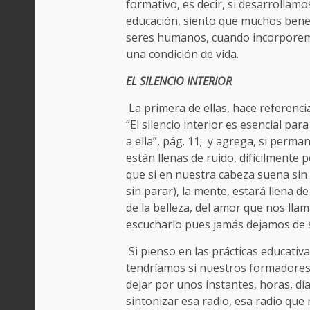
formativo, es decir, si desarrollamo
educación, siento que muchos bene
seres humanos, cuando incorporemos
una condición de vida.
EL SILENCIO INTERIOR
La primera de ellas, hace referencia 
“El silencio interior es esencial par
a ella”, pág. 11; y agrega, si per
están llenas de ruido, difícilmente
que si en nuestra cabeza suena sin 
sin parar), la mente, estará llena d
de la belleza, del amor que nos ll
escucharlo pues jamás dejamos de s
Si pienso en las prácticas educativ
tendríamos si nuestros formadores n
dejar por unos instantes, horas, día
sintonizar esa radio, esa radio que 