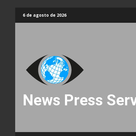
Skip
6 de agosto de 2026
to
content
News Press Serv