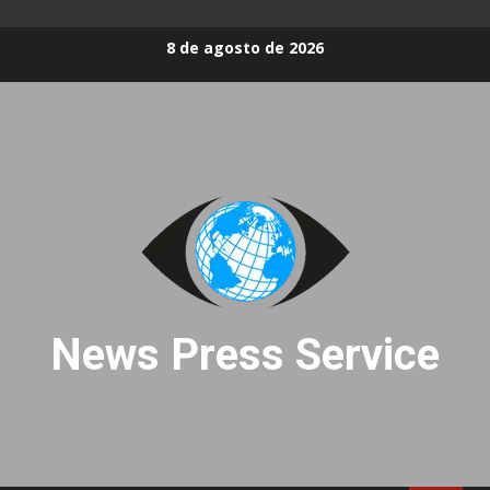
Skip
8 de agosto de 2026
to
content
News Press Service