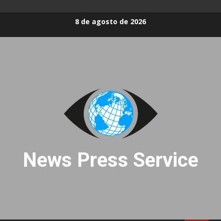
Skip
8 de agosto de 2026
to
content
News Press Service