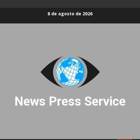
Skip
8 de agosto de 2026
to
content
News Press Service