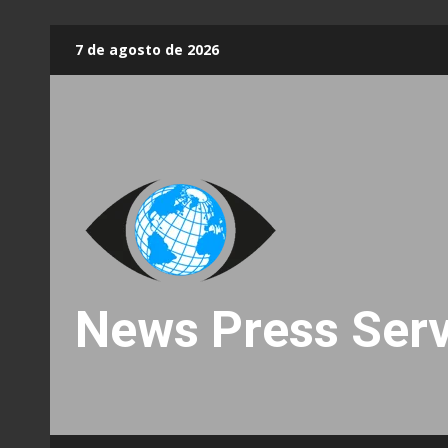
Skip
7 de agosto de 2026
to
content
News Press Serv