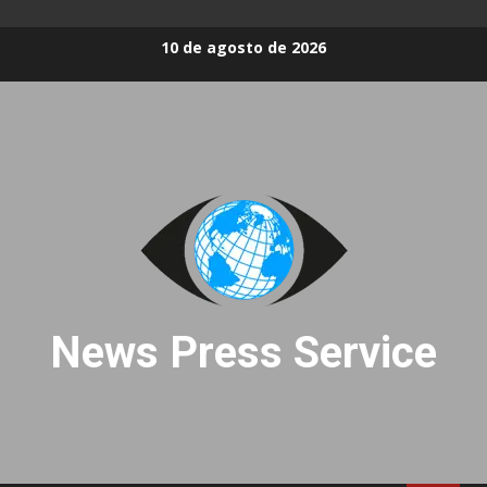
Skip
10 de agosto de 2026
to
content
News Press Service