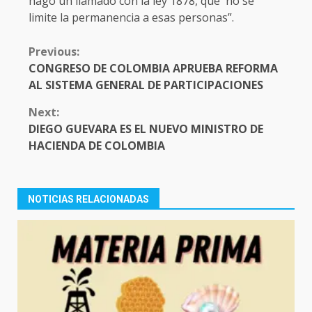
hago un llamado con la ley 1878, que no se
limite la permanencia a esas personas”.
CONTINUE
Previous:
READING
CONGRESO DE COLOMBIA APRUEBA REFORMA
AL SISTEMA GENERAL DE PARTICIPACIONES
Next:
DIEGO GUEVARA ES EL NUEVO MINISTRO DE
HACIENDA DE COLOMBIA
NOTICIAS RELACIONADAS