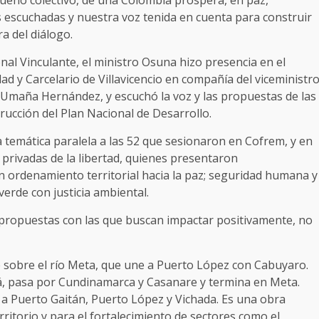
sueño colectivo, de una Colombia próspera, en paz,
 escuchadas y nuestra voz tenida en cuenta para construir
a del diálogo.
nal Vinculante, el ministro Osuna hizo presencia en el
d y Carcelario de Villavicencio en compañía del viceministr
lo Umaña Hernández, y escuchó la voz y las propuestas de las
trucción del Plan Nacional de Desarrollo.
 temática paralela a las 52 que sesionaron en Cofrem, y en
 privadas de la libertad, quienes presentaron
ordenamiento territorial hacia la paz; seguridad humana y
to verde con justicia ambiental.
 propuestas con las que buscan impactar positivamente, no
 sobre el río Meta, que une a Puerto López con Cabuyaro.
tá, pasa por Cundinamarca y Casanare y termina en Meta.
 a Puerto Gaitán, Puerto López y Vichada. Es una obra
rritorio y para el fortalecimiento de sectores como el