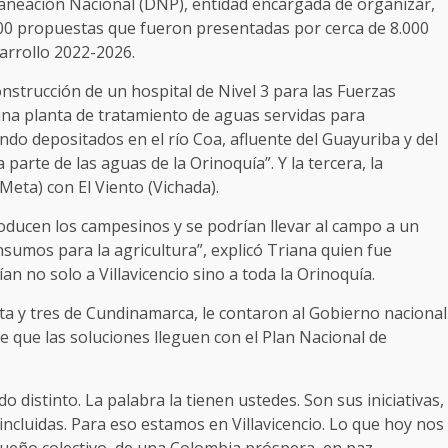
aneación Nacional (DNP), entidad encargada de organizar,
.200 propuestas que fueron presentadas por cerca de 8.000
sarrollo 2022-2026.
nstrucción de un hospital de Nivel 3 para las Fuerzas
 una planta de tratamiento de aguas servidas para
endo depositados en el río Coa, afluente del Guayuriba y del
arte de las aguas de la Orinoquía”. Y la tercera, la
Meta) con El Viento (Vichada).
roducen los campesinos y se podrían llevar al campo a un
sumos para la agricultura”, explicó Triana quien fue
an no solo a Villavicencio sino a toda la Orinoquía.
ta y tres de Cundinamarca, le contaron al Gobierno nacional
e que las soluciones lleguen con el Plan Nacional de
 distinto. La palabra la tienen ustedes. Son sus iniciativas,
incluidas. Para eso estamos en Villavicencio. Lo que hoy nos