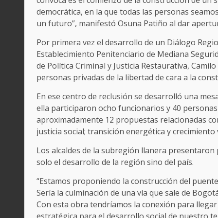
convoca es el comienzo de la construcción de un 
democrática, en la que todas las personas seamos
un futuro”, manifestó Osuna Patiño al dar apertur
Por primera vez el desarrollo de un Diálogo Regio
Establecimiento Penitenciario de Mediana Segurida
de Política Criminal y Justicia Restaurativa, Cami
personas privadas de la libertad de cara a la cons
En ese centro de reclusión se desarrolló una mesa
ella participaron ocho funcionarios y 40 personas
aproximadamente 12 propuestas relacionadas con 
justicia social; transición energética y crecimien
Los alcaldes de la subregión llanera presentaron
solo el desarrollo de la región sino del país.
“Estamos proponiendo la construcción del puente
Sería la culminación de una vía que sale de Bogo
Con esta obra tendríamos la conexión para llegar
estratégica para el desarrollo social de nuestro te