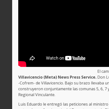
El cam
Villavicencio (Meta) News Press Service.
Don Lu
-Cofrem- de Villavicencio. Bajo su brazo llevaba 
construyeron conjuntamente las comunas 5, 6, 7 y 
Regional Vinculante.
Luis Eduardo le entregó las peticiones al ministro