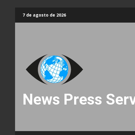
Skip
7 de agosto de 2026
to
content
News Press Serv