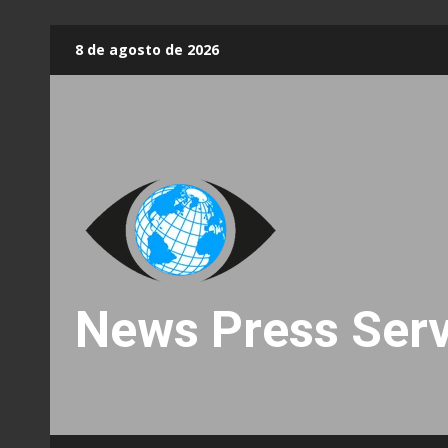
Skip
8 de agosto de 2026
to
content
News Press Serv