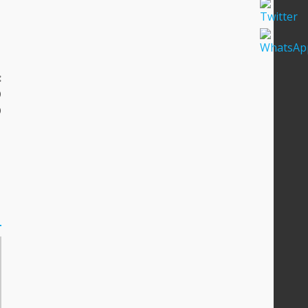
:
O
O