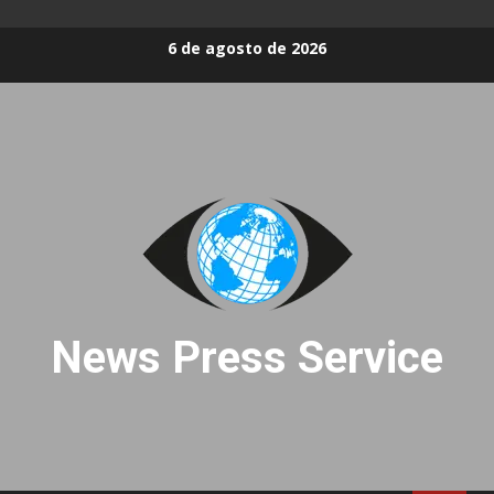
Skip
6 de agosto de 2026
to
content
News Press Service